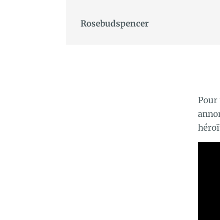
Rosebudspencer
Pour 
annon
héroï