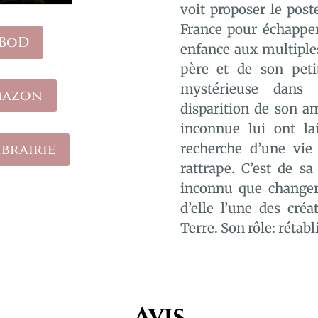
voit proposer le post
France pour échapper
 BoD
enfance aux multiple
père et de son peti
mystérieuse dans 
mazon
disparition de son a
inconnue lui ont lai
brairie
recherche d’une vie 
rattrape. C’est de s
inconnu que changera
d’elle l’une des créa
Terre. Son rôle: rétabli
Avis