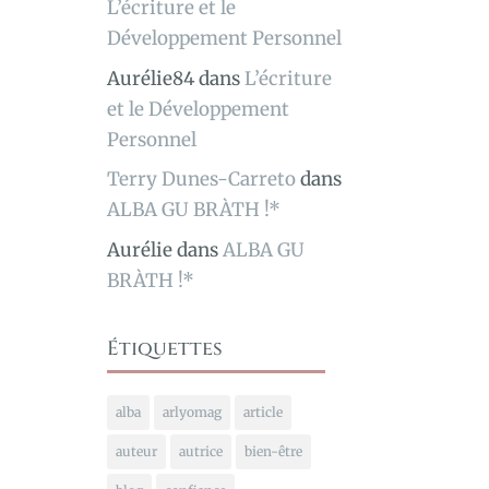
L’écriture et le
Développement Personnel
Aurélie84
dans
L’écriture
et le Développement
Personnel
Terry Dunes-Carreto
dans
ALBA GU BRÀTH !*
Aurélie
dans
ALBA GU
BRÀTH !*
Étiquettes
alba
arlyomag
article
auteur
autrice
bien-être