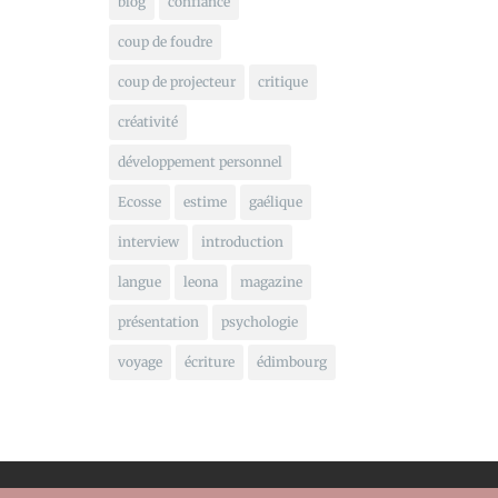
blog
confiance
coup de foudre
coup de projecteur
critique
créativité
développement personnel
Ecosse
estime
gaélique
interview
introduction
langue
leona
magazine
présentation
psychologie
voyage
écriture
édimbourg