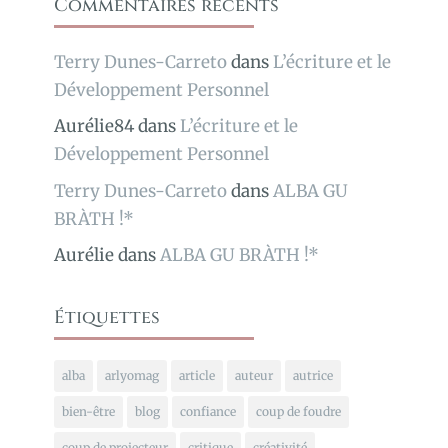
Commentaires récents
Terry Dunes-Carreto
dans
L’écriture et le
Développement Personnel
Aurélie84
dans
L’écriture et le
Développement Personnel
Terry Dunes-Carreto
dans
ALBA GU
BRÀTH !*
Aurélie
dans
ALBA GU BRÀTH !*
Étiquettes
alba
arlyomag
article
auteur
autrice
bien-être
blog
confiance
coup de foudre
coup de projecteur
critique
créativité